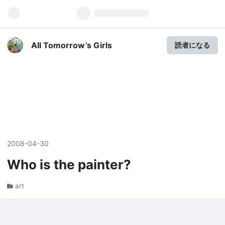
All Tomorrow’s Girls
読者になる
2008
-
04
-
30
Who is the painter?
art